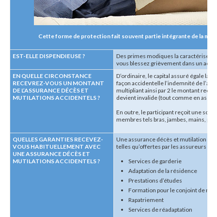
Cette forme de protection fait souvent partie intégrante de la majo
EST-ELLE DISPENDIEUSE ?
Des primes modiques la caractérisent. 
vous blessez grièvement dans un accid
EN QUELLE CIRCONSTANCE
D’ordinaire, le capital assuré égale la l
RECEVREZ-VOUS UN MONTANT
façon accidentelle l’indemnité de l’ass
DE L’ASSURANCE DÉCÈS ET
multipliant ainsi par 2 le montant reçu.
MUTILATIONS ACCIDENTELS ?
devient invalide (tout comme en assura
En outre, le participant reçoit une somme
membres tels bras, jambes, mains, pi
QUELLES GARANTIES RECEVEZ-
Une assurance décès et mutilation acc
VOUS HABITUELLEMENT AVEC
telles qu’offertes par les assureurs en 
UNE ASSURANCE DÉCÈS ET
MUTILATIONS ACCIDENTELS ?
Services de garderie
Adaptation de la résidence
Prestations d’études
Formation pour le conjoint de re
Rapatriement
Services de réadaptation