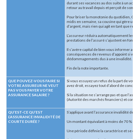
durant ses vacances au dos suite à un accide
retour au travail depuis et perçoit de son em
Pour briser la monotonie du quotidien, Clai
midis en semaine, sa cousine qui gère une pe
d’argent, mais rien qui agit en tant que re
L’assureur réduira automatiquement les ve
prestations de l’assuré s’ajustent en foncti
Il s’avère capital de bien vous informer aup
conséquences de revenus d’appoint si vous
dédommagements dus à une invalidité.
Fin de la note importante.
QUE POUVEZ-VOUS FAIRE SI
Si vous essuyez un refus de la part de votr
VOTRE ASSUREUR NE VEUT
avez droit, essayez tout d’abord de conclure
PAS VOUS PAYER VOTRE
ASSURANCE SALAIRE ?
Si la situation ne s’arrange pas et que l’assu
(Autorité des marchés financiers) et contac
QU’EST-CE QU’EST
S’applique avant l’assurance invalidité de l
L’ASSURANCE INVALIDITÉ DE
COURTE DURÉE ?
Un montant équivalant à moins de 70 % de vo
Une période définie la caractérise et se ch