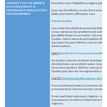
VÉRIFIEZ TOUT DE MÊME SI
Possédez-vous l’éligibilité au régime public d
VOUS AVEZ DROIT À
L’ASSURANCE INVALIDITÉ DU
Que vous bénéficiiez ou non d’une assurance
GOUVERNEMENT
public pourraient suffire pour vous.
Retraite Québec
Une rente d’invalidité provenant de Retrait
si vous éprouvez des problèmes de santé p
possibilité d’exercer un métier. Cela requie
Québec. Votre relevé de participation démon
vous pourriez jouir. Référez-vous au site in
d’informations.
SAAQ (
Société de l’assurance automobile 
Au Québec, tous les résidents tirent parti 
décèdent dans un accident routier. Que vou
l’assurance perdure. Référez-vous au site w
Québec pour plus de renseignements à ce s
CNESST (
Commission des normes, de l’équité,
Si un accident au travail a occasionné votre 
provenant de la Commission des normes, de l’
Si vous participez à plusieurs régimes, votr
conséquence. Il réduira l’indemnité en fon
régimes).