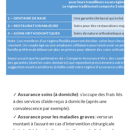
pour leurs travailleurs ou un régime tr
Le régime traditionnel comporte 3 niveaux 
1 — DENTAIRE DE BASE
Une garantie (de base) qui inclut de
2 — RESTAURATION MAJEURE
Soins pour des restaurations majeur
3 — SOINS ORTHODONTIQUES
Soins de nature orthodontique qui in
Note : Les membres d’un régime flexible pourront décider, selon leurs besoins 
convient. Un couple âgé ou une employée célibataire pourraient avoir un pench
famille préférerait débourser plus en primes pour obtenir des soins orthodonti
Soyez assuré que les partenaires de « Comparer Assurance Vie », des courtiers 
des garanties (dont les soins dentaires) qui répondent précisément à votre budg
suggestion visant à améliorer (à faible coût) votre régime d’assurance collective
✓
Assurance soins (à domicile)
: s’occupe des frais liés
à des services d’aide reçus à domicile (après une
convalescence par exemple).
✓
Assurance pour les maladies graves
: verse un
montant à l’assuré en cas d’intervention chirurgicale