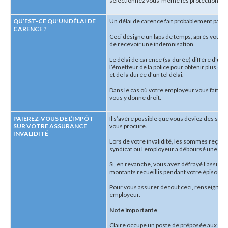
sélectionnez vous-même les protections d
QU’EST-CE QU’UN DÉLAI DE
Un délai de carence fait probablement partie
CARENCE ?
Ceci désigne un laps de temps, après votre i
de recevoir une indemnisation.
Le délai de carence (sa durée) diffère d’un
l’émetteur de la police pour obtenir plus d’
et de la durée d’un tel délai.
Dans le cas où votre employeur vous fait bé
vous y donne droit.
PAIEREZ-VOUS DE L’IMPÔT
Il s’avère possible que vous deviez des som
SUR VOTRE ASSURANCE
vous procure.
INVALIDITÉ
Lors de votre invalidité, les sommes reçues s
syndicat ou l’employeur a déboursé une frac
Si, en revanche, vous avez défrayé l’assuran
montants recueillis pendant votre épisode d’
Pour vous assurer de tout ceci, renseignez
employeur.
Note importante
Claire occupe un poste de préposée aux bénéf