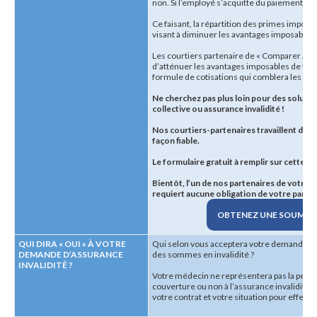
non. Si l’employé s’acquitte du paiement, l
Ce faisant, la répartition des primes import
visant à diminuer les avantages imposables 
Les courtiers partenaire de « Comparer Ass
d’atténuer les avantages imposables de vos 
formule de cotisations qui comblera les be
Ne cherchez pas plus loin pour des solutions
collective ou assurance invalidité
!
Nos courtiers-partenaires travaillent d’ar
façon fiable.
Le formulaire gratuit à remplir sur cette p
Bientôt, l’un de nos partenaires de votre 
requiert aucune obligation de votre part)
!
OBTENEZ UNE SOUMISSI
QUI DIRA « OUI » À VOTRE
Qui selon vous acceptera votre demande d’a
DEMANDE D’ASSURANCE
des sommes en invalidité ?
INVALIDITÉ ?
Votre médecin ne représentera pas la perso
couverture ou non à l’assurance invalidité, 
votre contrat et votre situation pour effectu