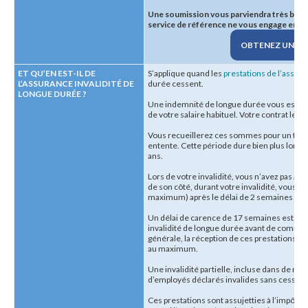
Une soumission vous parviendra très bien
service de référence ne vous engage en rie
OBTENEZ UNE S
ET QU’EN EST-IL DE
S’applique quand les
prestations de l’assura
L’ASSURANCE INVALIDITÉ DE
durée cessent.
LONGUE DURÉE ?
Une indemnité de longue durée vous est alor
de votre salaire habituel. Votre contrat le d
Vous recueillerez ces sommes pour un temps
entente. Cette période dure bien plus longte
ans.
Lors de votre invalidité, vous n’avez pas à 
de son côté, durant votre invalidité, vous f
maximum) après le délai de 2 semaines d’at
Un délai de carence de 17 semaines est p
invalidité de longue durée avant de comme
générale, la réception de ces prestations s
au maximum.
Une invalidité partielle, incluse dans de nom
d’employés déclarés invalides sans cesser l
Ces prestations sont assujetties à l’impôt,