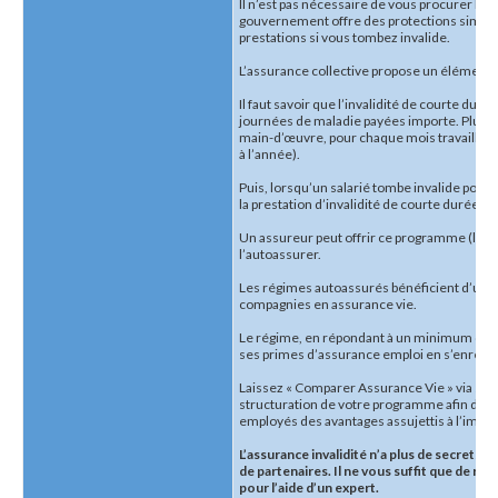
Il n’est pas nécessaire de vous procurer l’a
gouvernement offre des protections simila
prestations si vous tombez invalide.
L’assurance collective propose un élément cl
Il faut savoir que l’invalidité de courte 
journées de maladie payées importe. Plusie
main-d’œuvre, pour chaque mois travaillé, 
à l’année).
Puis, lorsqu’un salarié tombe invalide pour
la prestation d’invalidité de courte durée en
Un assureur peut offrir ce programme (l’in
l’autoassurer.
Les régimes autoassurés bénéficient d’un 
compagnies en assurance vie.
Le régime, en répondant à un minimum d’ex
ses primes d’assurance emploi en s’enregis
Laissez « Comparer Assurance Vie » via ses 
structuration de votre programme afin de ré
employés des avantages assujettis à l’impôt
L’assurance invalidité n’a plus de secrets p
de partenaires
. Il ne vous suffit que de re
pour l’aide d’un expert.