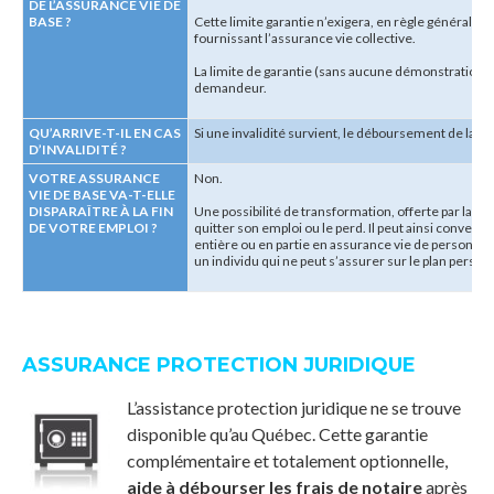
DE L’ASSURANCE VIE DE
BASE
?
Cette limite garantie n’exigera, en règle générale,
fournissant l’assurance vie collective.
La limite de garantie (sans aucune démonstration d’as
demandeur.
QU’ARRIVE-T-IL EN CAS
Si une invalidité survient, le déboursement de la p
D’INVALIDITÉ
?
VOTRE ASSURANCE
Non.
VIE DE BASE VA-T-ELLE
DISPARAÎTRE À LA FIN
Une possibilité de transformation, offerte par la pl
DE VOTRE EMPLOI
?
quitter son emploi ou le perd. Il peut ainsi converti
entière ou en partie en assurance vie de personne
un individu qui ne peut s’assurer sur le plan person
ASSURANCE PROTECTION JURIDIQUE
L’assistance protection juridique ne se trouve
disponible qu’au Québec. Cette garantie
complémentaire et totalement optionnelle,
aide à débourser les frais de notaire
après