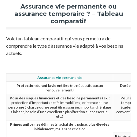
Assurance vie permanente ou
assurance temporaire ? – Tableau
comparatif
Voici un tableau comparatif qui vous permettra de
comprendre le type d’assurance vie adapté à vos besoins
actuels.
Assurance vie permanente
Protection durant la vie entière
(ne nécessite aucun
Durée de p
renouvellement)
Pour des risques financiers et des besoins permanents
(ex. :
Pour des 
protection d’importants actifs immobiliers, existence d’une
temporai
personne à charge qui ne peut être assurée, important héritage
études po
à laisser, besoin d’une excellente planification successorale,
convention d
etc.)
Primes uniformes
définies à l’achat de la police,
plus élevées
initialement,
mais sans révision
Révision à la