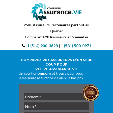
250+ Assureurs Partenaires partout au
Québec
Comparez +20 Assureurs en 2 minutes
1 (514) 900-3628
|
1 (581) 500-0971
COMPAREZ 20+ ASSUREURS D’UN SEUL
COUP POUR
VOTRE ASSURANCE VIE
Un courtier compare et trouve pour vous
la meilleure assurance vie au plus bas prix.