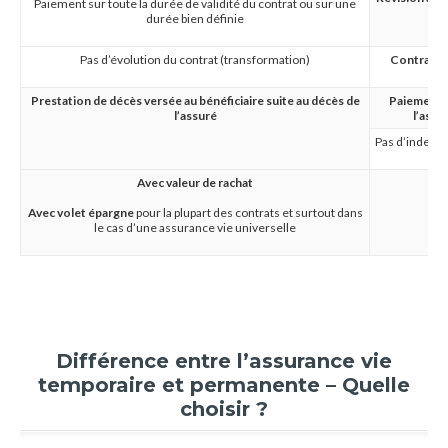
Paiement sur toute la durée de validité du contrat ou sur une
durée bien définie
Pas d’évolution du contrat (transformation)
Contrat po
per
Prestation de décès versée au bénéficiaire suite au décès de
Paiement c
l’assuré
l’assu
Pas d’indemnit
Avec valeur de rachat
Avec volet épargne
pour la plupart des contrats et surtout dans
le cas d’une assurance vie universelle
Différence entre l’assurance vie
temporaire et permanente – Quelle
choisir ?