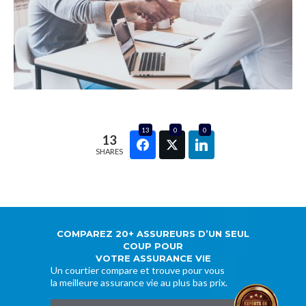
13
0
0
13
SHARES
COMPAREZ 20+ ASSUREURS D’UN SEUL
COUP POUR
VOTRE ASSURANCE VIE
Un courtier compare et trouve pour vous
la meilleure assurance vie au plus bas prix.