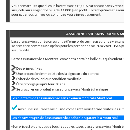
Vous remarquez que si vous investissez 712,00 $ par année dans votre assura
ans, cela aura engendré plus de 11 000 $ en profit. En tant qu’investisseur, dé
pour payer vos primes ou continuez votre investissement.
ASSURANCE VIE SANS EXAMEN MÉDI
L’assurance vie à adhésion garantie (l’emploi du terme assurance vie sans ex
se présente comme une option pour les personnes ne
POUVANT PAS
passe
assurabilité.
Cette assurance vie à Montréal convient à certains individus qui veulent :
Des primes fixes
Une protection immédiate dès la signature du contrat
Éviter de dévoiler leur condition médicale
Être protégé jusqu’à leur 70 ans
Se procurer un produit en assurance vie à Montréal en ligne
Les bienfaits de l’assurance vie sans examen médical à Montréal
Avoir une assurance vie quand votre santé vous ferme toutes les autres
Les désavantages de l’assurance vie à adhésion garantie à Montréal
▪Son prix est plus haut que tous les autres types d’assurance vie à Montréal