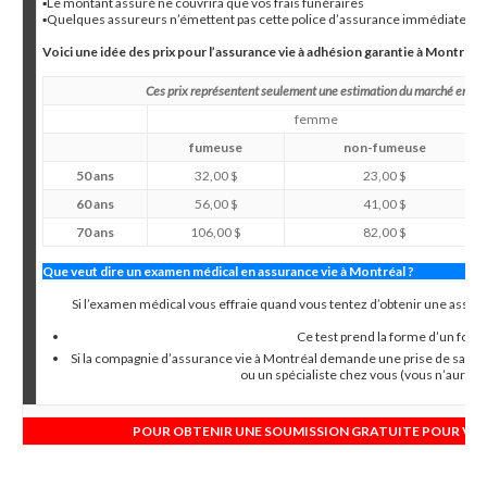
▪Le montant assuré ne couvrira que vos frais funéraires
▪Quelques assureurs n’émettent pas cette police d’assurance immédiatement.
Voici une idée des prix pour l’assurance vie à adhésion garantie à Montréal
Ces prix représentent seulement une estimation du marché en 20
femme
fumeuse
non-fumeuse
50 ans
32,00 $
23,00 $
60 ans
56,00 $
41,00 $
70 ans
106,00 $
82,00 $
Que veut dire un examen médical en assurance vie à Montréal ?
Si l’examen médical vous effraie quand vous tentez d’obtenir une assuranc
Ce test prend la forme d’un formu
Si la compagnie d’assurance vie à Montréal demande une prise de sang o
ou un spécialiste chez vous (vous n’aurez 
POUR OBTENIR UNE SOUMISSION GRATUITE POUR VOTR