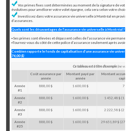
Vos primes fixes sont déterminées au moment de la signature de votre e
évolutives pour améliorer votre volet épargne, cela sera selon votre choix.
Investissez dans votre assurance vie universelle à Montréal en provision
d’assurances.
Quels sont les désavantages de l’assurance vie universelle à Montréal ?
▪ Ses primes sont élevées et dépassent celles de l’assurance vie permanente
▪Tournez-vous du côté de cette police d’assurance seulement après avoir épui
Combien rapporte le fonds de capitalisation d’une assurance vie universell
74,00 $)
Ce tableau est à titre d’exemple
(ne vous f
Coût assurance par
Montant payé par
Montant accumulé 
année
année
capitali
Année
888,00 $
1 600,00 $
712,
#1
Année
888,00 $
1 600,00 $
1 452,48 $ (1 424
#2
Année
888,00 $
1 600,00 $
2 222,58 $ (2 164
#3
Année
888,00 $
1 600,00 $
29 651,89 $ (27 826
#25