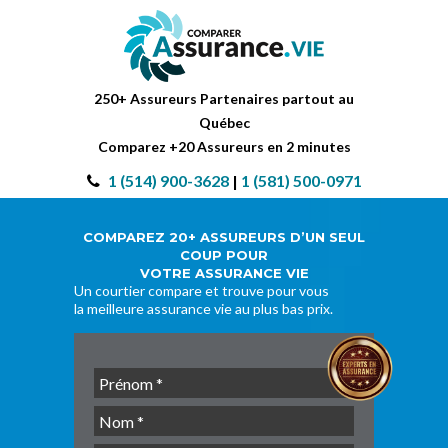
250+ Assureurs Partenaires partout au
Québec
Comparez +20 Assureurs en 2 minutes
1 (514) 900-3628
|
1 (581) 500-0971
COMPAREZ 20+ ASSUREURS D’UN SEUL
COUP POUR
VOTRE ASSURANCE VIE
Un courtier compare et trouve pour vous
la meilleure assurance vie au plus bas prix.