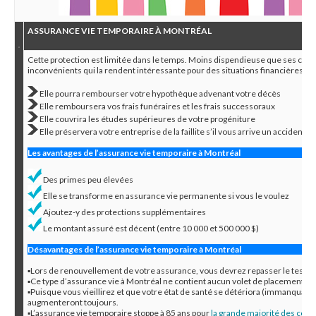
ASSURANCE VIE TEMPORAIRE À MONTRÉAL
Cette protection est limitée dans le temps. Moins dispendieuse que ses cous
inconvénients qui la rendent intéressante pour des situations financières pro
Elle pourra rembourser votre hypothèque advenant votre décès
Elle remboursera vos frais funéraires et les frais successoraux
Elle couvrira les études supérieures de votre progéniture
Elle préservera votre entreprise de la faillite s’il vous arrive un accident
Les avantages de l’assurance vie temporaire à Montréal
Des primes peu élevées
Elle se transforme en assurance vie permanente si vous le voulez
Ajoutez-y des protections supplémentaires
Le montant assuré est décent (entre 10 000 et 500 000 $)
Désavantages de l’assurance vie temporaire à Montréal
▪Lors de renouvellement de votre assurance, vous devrez repasser le test d’
▪Ce type d’assurance vie à Montréal ne contient aucun volet de placement et n
▪Puisque vous vieillirez et que votre état de santé se détériora (immanqua
augmenteront toujours.
▪L’assurance vie temporaire stoppe à 85 ans pour
la grande majorité des com