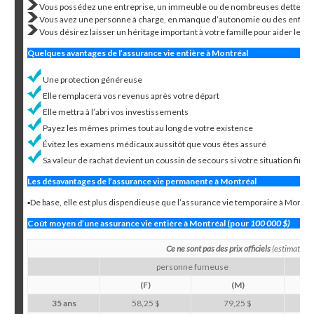
Vous possédez une entreprise, un immeuble ou de nombreuses dettes.
Vous avez une personne à charge, en manque d’autonomie ou des enfant
Vous désirez laisser un héritage important à votre famille pour aider leurs
Quelques avantages de l’assurance vie entière à Montréal
Une protection généreuse
Elle remplacera vos revenus après votre départ
Elle mettra à l’abri vos investissements
Payez les mêmes primes tout au long de votre existence
Évitez les examens médicaux aussitôt que vous êtes assuré
Sa valeur de rachat devient un coussin de secours si votre situation fina
Les désavantages de l’assurance vie permanente à Montréal
▪De base, elle est plus dispendieuse que l’assurance vie temporaire à Montré
Coût moyen d’une assurance vie entière à Montréal (pour
100 000 $)
Ce ne sont pas des prix officiels
(estimation
personne fumeuse
(F)
(M)
35 ans
58,25 $
79,25 $