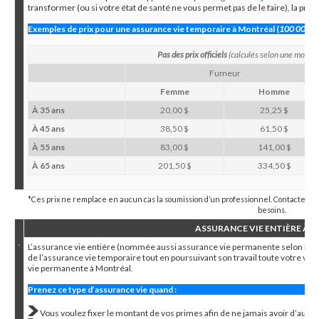
transformer (ou si votre état de santé ne vous permet pas de le faire), la prote
Exemples de prix pour une assurance vie temporaire à Montréal (
100 000 $)
Pas des prix officiels
(calculés selon une moye
Fumeur
Femme
Homme
À 35 ans
20,00 $
25,25 $
À 45 ans
38,50 $
61,50 $
À 55 ans
83,00 $
141,00 $
À 65 ans
201,50 $
334,50 $
*Ces prix ne remplace en aucun cas la soumission d’un professionnel. Contacter un
besoins.
ASSURANCE VIE ENTIÈRE À 
L’assurance vie entière (nommée aussi assurance vie permanente selon les a
de l’assurance vie temporaire tout en poursuivant son travail toute votre vie.
vie permanente à Montréal.
Prenez ce type d’assurance vie quand :
Vous voulez fixer le montant de vos primes afin de ne jamais avoir d’augm