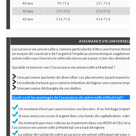
45 ans
99,75 $
137,75 $
55 ans
175,50 $
254,50 $
65 ans
314,75 $
414,75 $
ASSURANCE VIE UNIVERSELLE 
L’assurance vie universelle a comme particularité d’être une forme étendue d
un moyen de soustraire de l’argent à l’impôt ou une technique supplémentair
universelle vous fournira le véhicule nécessaire pour créer des dividendes.
Qui doit se tourner vers l’assurance vie universelle à Montréal ?
Une personne qui tente de diversifier ses placements (ayant maximisé ses
Un individu fortuné qui a comme intention de léguer une somme important
Une personne déchargée de ses dettes.
Quels sont les avantages de l’assurance vie universelle à Montréal ?
Un montant élevé qui couvrira tous vos besoins, d’un héritage importan
Si vous amassez assez d’argent dans vos fonds de capitalisation, votre po
Du moment que vous cotisez au maximum dans vos REER et CELI et que 
l’assurance vie universelle à Montréal sera tout désignée.
La valeur de rachat de votre assurance vie universelle pourrait vous venir