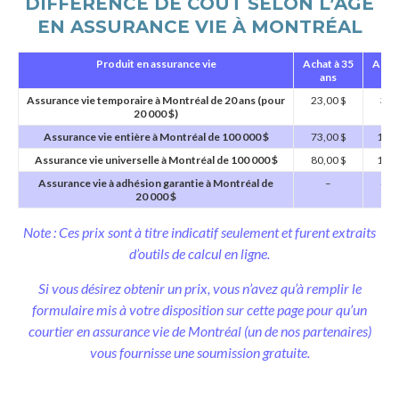
DIFFÉRENCE DE COÛT SELON L’ÂGE
EN ASSURANCE VIE À MONTRÉAL
Produit en assurance vie
Achat à 35
Achat
ans
a
Assurance vie temporaire à Montréal de 20 ans (pour
23,00 $
32,
20 000 $)
Assurance vie entière à Montréal de 100 000 $
73,00 $
106,
Assurance vie universelle à Montréal de 100 000 $
80,00 $
109,
Assurance vie à adhésion garantie à Montréal de
–
45,
20 000 $
Note : Ces prix sont à titre indicatif seulement et furent extraits
d’outils de calcul en ligne.
Si vous désirez obtenir un prix, vous n’avez qu’à remplir le
formulaire mis à votre disposition sur cette page pour qu’un
courtier en assurance vie de Montréal (un de nos partenaires)
vous fournisse une soumission gratuite.