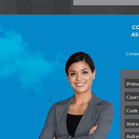
CO
AS
Compar