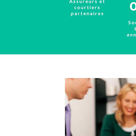
Assureurs et
courtiers
partenaires
So
an