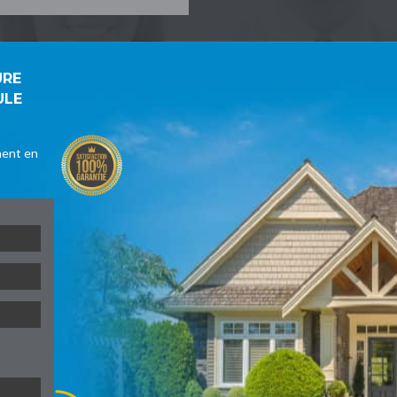
URE
ULE
ment en