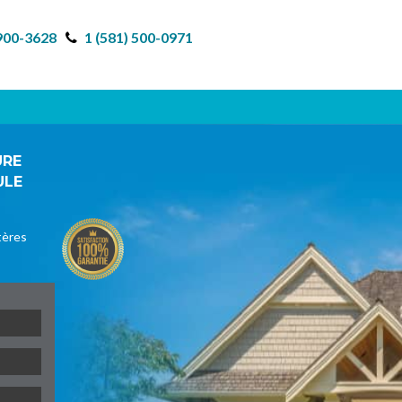
 900-3628
1 (581) 500-0971
URE
ULE
tères