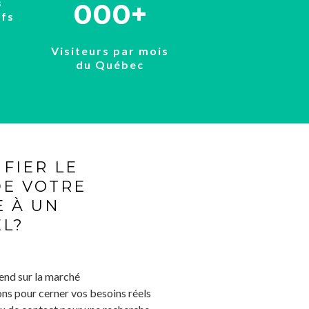
s
000+
ifs
s
Visiteurs par mois
du Québec
FIER LE
DE VOTRE
E À UN
L?
 vend sur la marché
ions pour cerner vos besoins réels