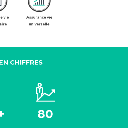
e vie
Assurance vie
aire
universelle
EN CHIFFRES
+
80