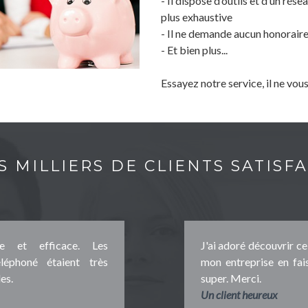
- Il dispose d’outils et d’un ré
plus exhaustive
- Il ne demande aucun honorair
- Et bien plus...
Essayez notre service, il ne vou
S MILLIERS DE CLIENTS SATISFA
ide et efficace. Les
J'ai adoré découvrir ce 
léphoné étaient très
mon entreprise en fais
es.
super. Merci.
Un client heureux