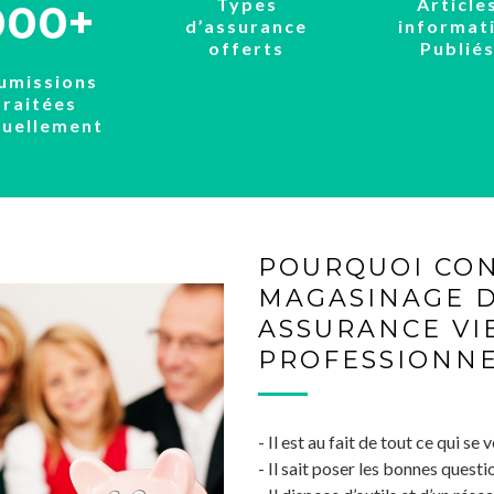
Types
Article
000+
d’assurance
informat
offerts
Publié
umissions
traitées
nuellement
POURQUOI CON
MAGASINAGE 
ASSURANCE VI
PROFESSIONNE
- Il est au fait de tout ce qui se
- Il sait poser les bonnes quest