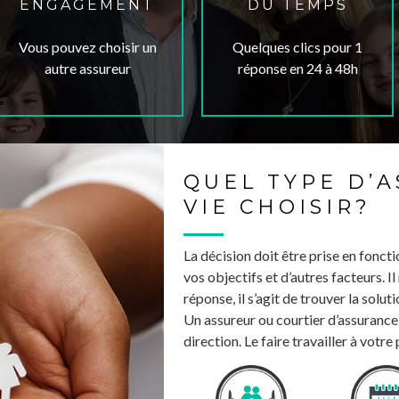
ENGAGEMENT
DU TEMPS
Vous pouvez choisir un
Quelques clics pour 1
autre assureur
réponse en 24 à 48h
QUEL TYPE D’
VIE CHOISIR?
La décision doit être prise en fonct
vos objectifs et d’autres facteurs. I
réponse, il s’agit de trouver la solut
Un assureur ou courtier d’assurance
direction. Le faire travailler à votre 