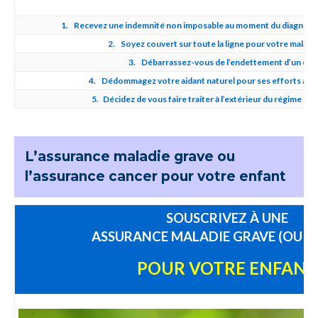
1.
Recevez une indemnité non imposable au moment du diagnostic
2.
Soyez couvert sur toute la ligne pour votre maladie
3.
Débarrassez-vous de l’endettement d’un coup
4.
Dédommagez votre aidant naturel pour ses efforts aupr
5.
Décidez de vous faire traiter à l’extérieur du régime de s
L’assurance maladie grave ou
l’assurance cancer pour votre enfant
SOUSCRIVEZ À UNE
ASSURANCE MALADIE GRAVE (OU C
POUR VOTRE ENFANT