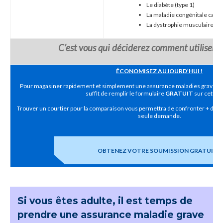
Le diabète (type 1)
La maladie congénitale card
La dystrophie musculaire
C’est vous qui déciderez comment utiliser c
ÉCONOMISEZ AUJOURD’HUI !
Pour magasiner rapidement et simplement une assurance maladies graves ou 
suffit de remplir le formulaire
GRATUIT
sur cette p
Trouver un courtier pour la comparaison vous permettra de confronter + de 2
seule demande.
OBTENEZ VOTRE SOUMISSION GRATUITE
Si vous êtes adulte, il est temps de
prendre une assurance maladie grave