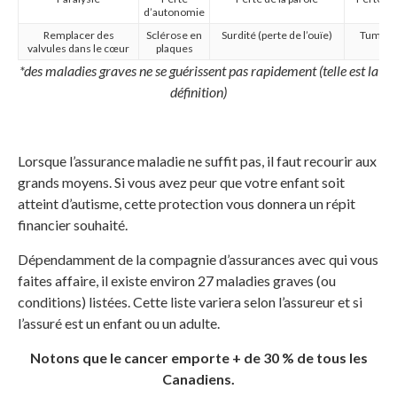
d’autonomie
Remplacer des
Sclérose en
Surdité (perte de l’ouïe)
Tumeur 
valvules dans le cœur
plaques
(bé
*des maladies graves ne se guérissent pas rapidement (telle est la
définition)
Lorsque l’assurance maladie ne suffit pas, il faut recourir aux
grands moyens. Si vous avez peur que votre enfant soit
atteint d’autisme, cette protection vous donnera un répit
financier souhaité.
Dépendamment de la compagnie d’assurances avec qui vous
faites affaire, il existe environ 27 maladies graves (ou
conditions) listées. Cette liste variera selon l’assureur et si
l’assuré est un enfant ou un adulte.
Notons que le cancer emporte + de 30 % de tous les
Canadiens.