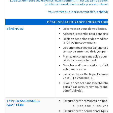
L’objectif demeure votre prompt rétablissement. Il n’est pas sain de devoir jo
problématique et une maladie grave en même tem
Vous verrez que le prix en vaut bien la chandelle 
DÉTAILS DE L’ASSURANCE POUR LES ADULTE
BÉNÉFICES :
Débarrassez-vous de vos dettes.
Achetez l’essentiel pour conserver un
Décidez des soins et des médicamen
la RAMQ ne couvre pas).
Dédommagez votre aidant naturel afin
temporairement ou de façon perman
Prenez un congé sans solde pour vou
rétablir convenablement.
Dans le cas d’une maladie mortelle, p
votre succession.
La couverture offerte par l’assurance
25 000 $ à 2 500 000 $.
Si vous décédez sans avoir touché un 
certains assureurs remboursent le m
bénéficiaire(s).
TYPES D’ASSURANCES
L’assurance vie temporaire d’une du
ADAPTÉES :
(1 an, 5 ans, 10 ans, 25 ans
L’assurance vie permanente (qui vous 