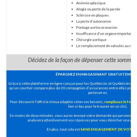
Anémie aplasique
Alogie ou perte de la parole
Sclérose en plaques
La perte d’autonomie
Pontage aortocoronarien
Insuffisance d’un organe important
Chirurgie aortique
Le remplacement de valvules au nive
Décidez de la façon de dépenser cette somme l
ÉPARGNEZ EN MAGASINANT GRATUITEMENT
Grâce à cette plateforme en ligne conçue pour les Québécois et Québécoises, 
qu’un courtier compare plus de 20 compagnies d’assurances entre elles pour v
partenaires.
Pour découvrir l’offre la mieux adaptée selon vos besoins,
remplissez le formu
lien ci-bas pour le trouver en un clic).
En moins de deux minutes, vous aurez envoyé votre demande qui parviendra à 
analysera attentivement vos réponses pour vous dénicher une pro
En plus, tout cela est
SANS ENGAGEMENT DE VOTRE 