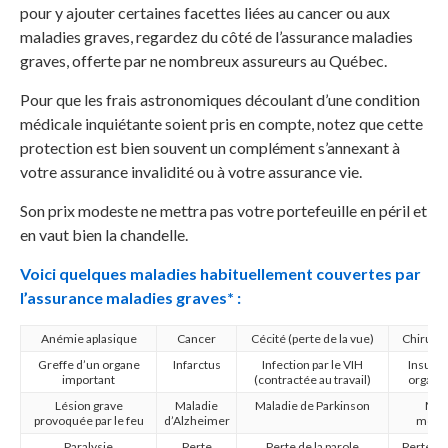
pour y ajouter certaines facettes liées au cancer ou aux
maladies graves, regardez du côté de l’assurance maladies
graves, offerte par ne nombreux assureurs au Québec.
Pour que les frais astronomiques découlant d’une condition
médicale inquiétante soient pris en compte, notez que cette
protection est bien souvent un complément s’annexant à
votre assurance invalidité ou à votre assurance vie.
Son prix modeste ne mettra pas votre portefeuille en péril et
en vaut bien la chandelle.
Voici quelques maladies habituellement couvertes par
l’assurance maladies graves* :
Anémie aplasique
Cancer
Cécité (perte de la vue)
Chirurgi
Greffe d’un organe
Infarctus
Infection par le VIH
Insuffi
important
(contractée au travail)
organe
Lésion grave
Maladie
Maladie de Parkinson
Mal
provoquée par le feu
d’Alzheimer
moto
Paralysie
Perte
Perte de la parole
Perte d