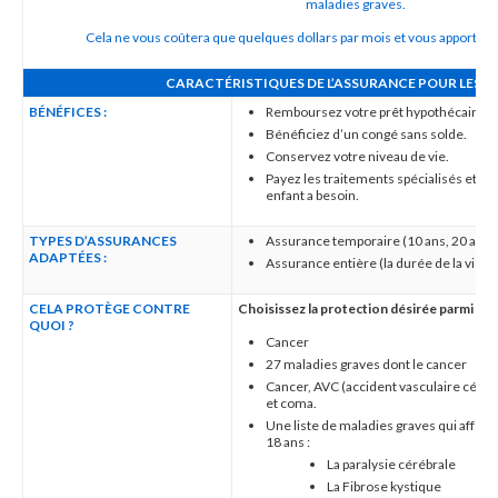
maladies graves.
Cela ne vous coûtera que quelques dollars par mois et vous apportera la
CARACTÉRISTIQUES DE L’ASSURANCE POUR LES 
BÉNÉFICES :
Remboursez votre prêt hypothécaire.
Bénéficiez d’un congé sans solde.
Conservez votre niveau de vie.
Payez les traitements spécialisés et l
enfant a besoin.
TYPES D’ASSURANCES
Assurance temporaire (10 ans, 20 ans, 3
ADAPTÉES :
Assurance entière (la durée de la vie de
CELA PROTÈGE CONTRE
Choisissez la protection désirée parmi :
QUOI ?
Cancer
27 maladies graves dont le cancer
Cancer, AVC (accident vasculaire cérébra
et coma.
Une liste de maladies graves qui affecte
18 ans :
La paralysie cérébrale
La Fibrose kystique