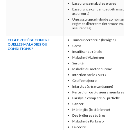
L’assurance maladies graves
L’assurance cancer (peut être issue 
assureurs)
Une assurance hybride combinant les
régimes différents (informez-vous au
assurances)
CELA PROTÈGE CONTRE
Tumeur cérébrale (bénigne)
QUELLES MALADIES OU
Coma
CONDITIONS ?
Insuffisance rénale
Maladie d’Alzheimer
Surdité
Maladie du motoneurone
Infection par le « VIH »
Greffe majeure
Infarctus (crise cardiaque)
Perte d’un ou plusieurs membres
Paralysie complète ou partielle
Cancer
Méningite (bactérienne)
Des brûlures sévères
Maladie de Parkinson
La cécité