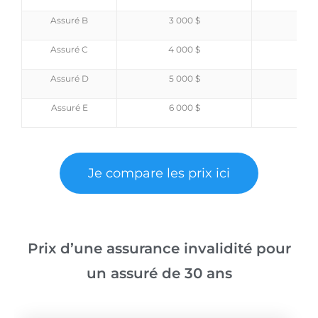
Assuré B
3 000 $
29,
Assuré C
4 000 $
39,
Assuré D
5 000 $
49,
Assuré E
6 000 $
58,
Je compare les prix ici
Prix d’une assurance invalidité pour
un assuré de 30 ans