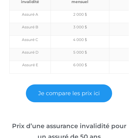
invalidité
mensuel
jo
Assuré A
2 000 $
50,
Assuré B
3 000 $
76,
Assuré C
4 000 $
103,
Assuré D
5 000 $
128,
Assuré E
6 000 $
139,
Je compare les prix ici
Prix d’une assurance invalidité pour
un assuré de 50 ans