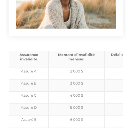
Assurance
Montant d’invalidité
Délai de ca
invalidité
mensuel
jo
Assuré A
2 000 $
23,
Assuré B
3 000 $
35,
Assuré C
4 000 $
47,
Assuré D
5 000 $
60,
Assuré E
6 000 $
69,