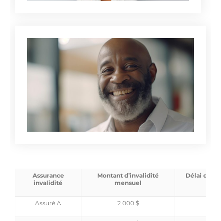
Assurance
Montant d’invalidité
Délai de ca
invalidité
mensuel
jo
Assuré A
2 000 $
73,