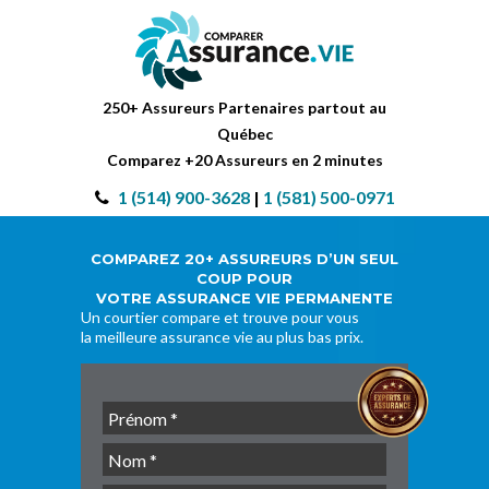
250+ Assureurs Partenaires partout au
Québec
Comparez +20 Assureurs en 2 minutes
1 (514) 900-3628
|
1 (581) 500-0971
COMPAREZ 20+ ASSUREURS D’UN SEUL
COUP POUR
VOTRE ASSURANCE VIE PERMANENTE
Un courtier compare et trouve pour vous
la meilleure assurance vie au plus bas prix.