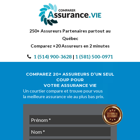
250+ Assureurs Partenaires partout au
Québec
Comparez +20 Assureurs en 2 minutes
1 (514) 900-3628
|
1 (581) 500-0971
COMPAREZ 20+ ASSUREURS D’UN SEUL
COUP POUR
VOTRE ASSURANCE VIE
Un courtier compare et trouve pour vous
la meilleure assurance vie au plus bas prix.