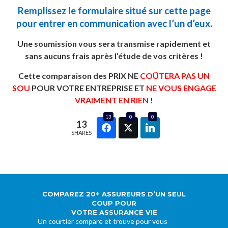
Remplissez le formulaire situé sur cette page
pour entrer en communication avec l’un d’eux.
Une soumission vous sera transmise rapidement et
sans aucuns frais après l’étude de vos critères !
Cette comparaison des PRIX NE
COÛTERA PAS UN
SOU
POUR VOTRE ENTREPRISE ET
NE VOUS ENGAGE
VRAIMENT EN RIEN
!
13
0
0
13
SHARES
COMPAREZ 20+ ASSUREURS D’UN SEUL
COUP POUR
VOTRE ASSURANCE VIE
Un courtier compare et trouve pour vous