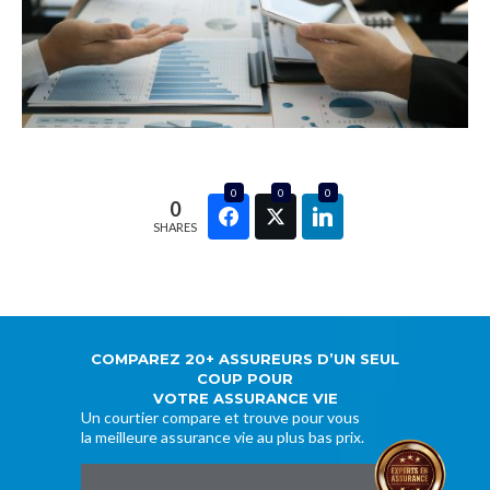
0
0
0
0
SHARES
COMPAREZ 20+ ASSUREURS D’UN SEUL
COUP POUR
VOTRE ASSURANCE VIE
Un courtier compare et trouve pour vous
la meilleure assurance vie au plus bas prix.