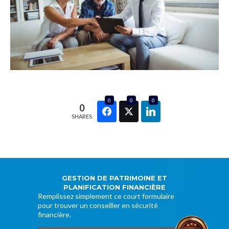
0
0
0
0
SHARES
GESTION DE PATRIMOINE ET
PLANIFICATION FINANCIÈRE
Remplissez simplement ce court formulaire
pour trouver un conseiller en sécurité
financière.