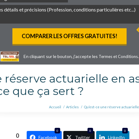
En cliquant sur le bouton, j’accepte les
.
Termes et Conditions
 réserve actuarielle en a
ce que ça sert ?
Accueil
/
Articles
/
Qu’est-ce une réserve actuarielle 
0
0
0
0
Facebook
Twitter
LinkedIn