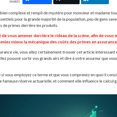
SHARES
t bien complexe et rempli de mystère pour monsieur et madame tout
essentiels pour la grande majorité de la population, peu de gens 
 de primes derrière les produits.
 de vous amener derrière le rideau de la scène, afin de vous 
niez mieux la mécanique des coûts des primes en assurance 
urance vie, vous allez certainement trouver cet article intéressant
llez pouvoir sortir vos grands airs et dire à votre assureur que vou
é si vous employez ce terme et que vous comprenez en quoi il consi
une fameuse réserve actuarielle, et comment elle influence le calcul 