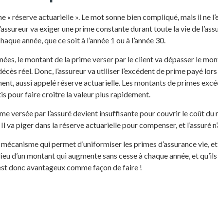
une « réserve actuarielle ». Le mot sonne bien compliqué, mais il ne l’
assureur va exiger une prime constante durant toute la vie de l’assu
aque année, que ce soit à l’année 1 ou à l’année 30.
ées, le montant de la prime verser par le client va dépasser le mon
décès réel. Donc, l’assureur va utiliser l’excédent de prime payé lor
nt, aussi appelé réserve actuarielle. Les montants de primes excé
s pour faire croître la valeur plus rapidement.
ime versée par l’assuré devient insuffisante pour couvrir le coût du r
 Il va piger dans la réserve actuarielle pour compenser, et l’assuré n
n mécanisme qui permet d’uniformiser les primes d’assurance vie, et
 lieu d’un montant qui augmente sans cesse à chaque année, et qu’ils 
’est donc avantageux comme façon de faire !