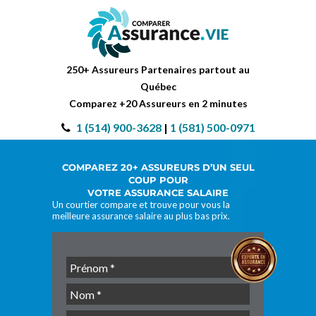
250+ Assureurs Partenaires partout au
Québec
Comparez +20 Assureurs en 2 minutes
1 (514) 900-3628
|
1 (581) 500-0971
COMPAREZ 20+ ASSUREURS D’UN SEUL
COUP POUR
VOTRE ASSURANCE SALAIRE
Un courtier compare et trouve pour vous la
meilleure assurance salaire au plus bas prix.