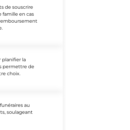
ts de souscrire
 famille en cas
le remboursement
e.
planifier la
us permettre de
tre choix.
 funéraires au
ts, soulageant