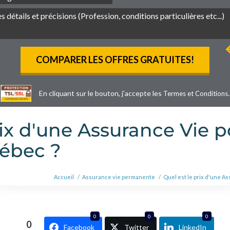
En cliquant sur le bouton, j’accepte les
.
Termes et Conditions
rix d'une Assurance Vie p
uébec ?
Accueil
/
Assurance vie permanente
/
Quel est le prix d'une As
0
0
0
0
Facebook
Twitter
LinkedIn