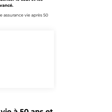
avancé.
e assurance vie après 50
vie à 50 ans et