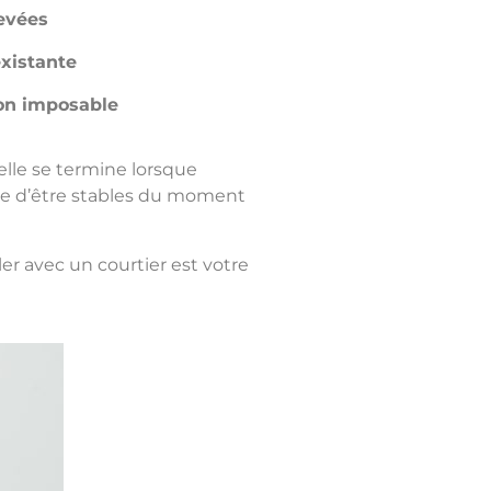
evées
existante
on imposable
elle se termine lorsque
age d’être stables du moment
er avec un courtier est votre