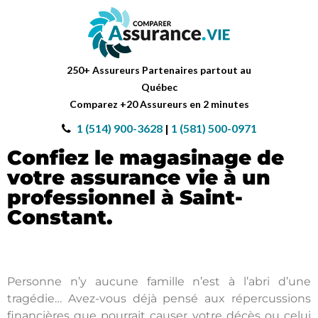
250+ Assureurs Partenaires partout au
Québec
Comparez +20 Assureurs en 2 minutes
1 (514) 900-3628
|
1 (581) 500-0971
Confiez le magasinage de
votre assurance vie à un
professionnel à Saint-
Constant.
Personne n’y aucune famille n’est à l’abri d’une
tragédie… Avez-vous déjà pensé aux répercussions
financières que pourrait causer votre décès ou celui