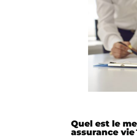
Quel est le m
assurance vie 