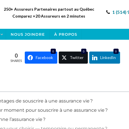
250+ Assureurs Partenaires partout au Québec
1 (514)
Comparez +20 Assureurs en 2 minutes
NOUS JOINDRE
À PROPOS
0
0
0
0
Facebook
Twitter
LinkedIn
SHARES
ntages de souscrire à une assurance vie ?
eur moment pour souscrire à une assurance vie ?
e l’assurance vie ?
iez-vous choisir — temporaire ou permanente ?